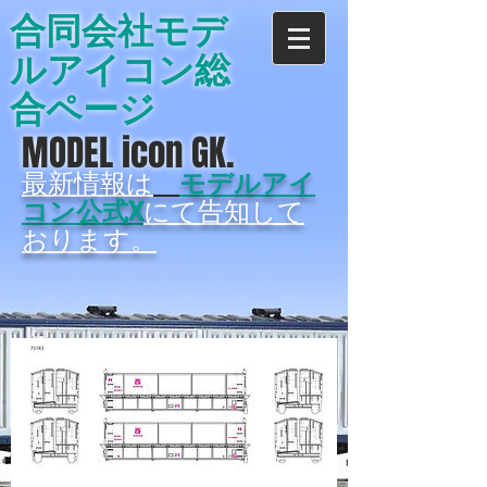
合同会社モデ
ルアイコン総
合ページ
MODEL icon GK.
最新情報は
モデルアイ
コン公式X
にて告知して
おります。