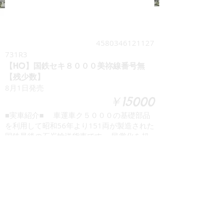
4580346121127
731R3
【HO】国鉄セキ８０００美祢線番号無
【残少数】
8月1日発売
￥15000
■実車紹介■ 車運車ク５０００の基礎部品
を利用して昭和56年より151両が製造された
国鉄最後の石炭輸送貨車です。 民営化を超
えて平成10年まで使用されました。 ■ 特 徴
■ ・製品は塗装組立済み製品です。 ・美祢
線配置時代のレタリングとしており、番号は
他社製品インレタなどを御利用ください。
・オールプラスチック製、連結器・車輪もプ
ラスチックで付属します。 ・金属車輪に交
換を希望される場合はカツミ規格となりま
す。