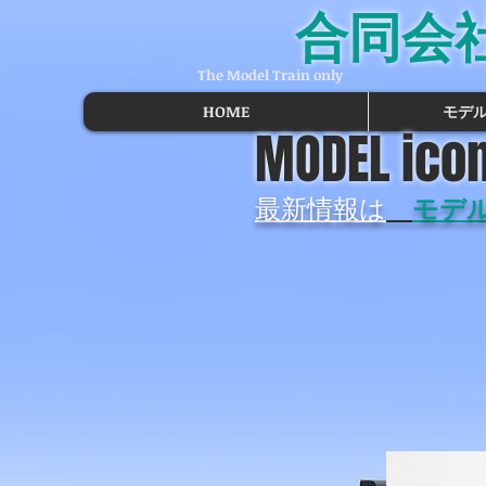
合同会
The Model Train only
HOME
モデ
MODEL icon
最新情報は
モデ