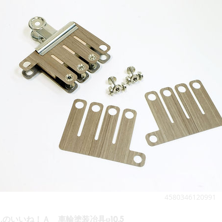
4580346120991
のいいね！Ａ 車輪塗装冶具φ10.5