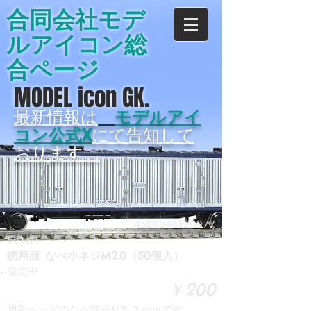
合同会社モデ
ルアイコン総
合ページ
MODEL icon GK.
最新情報は
モデルアイ
コン公式X
にて告知して
おります。
4580346120977
661N1
徳用版 なべ小ネジM2.0（50個入）
発売中
￥200
通常ヘッドのなべ螺子M2-３ｍｍです