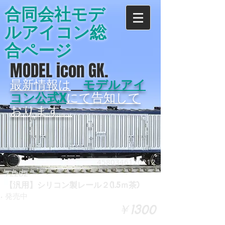
合同会社モデ
ルアイコン総
合ページ
MODEL icon GK.
最新情報は
モデルアイ
コン公式X
にて告知して
おります。
4580346120212
722B2
【汎用】シリコン製レール２(1.5ｍ茶)
発売中
￥1300