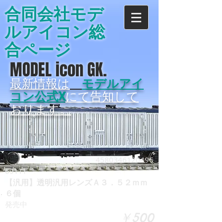
合同会社モデ
ルアイコン総
合ページ
MODEL icon GK.
最新情報は
モデルアイ
コン公式X
にて告知して
おります。
4580346120496
691T1
【汎用】透明汎用レンズＡ３．５２ｍｍ
６個
発売中
￥500