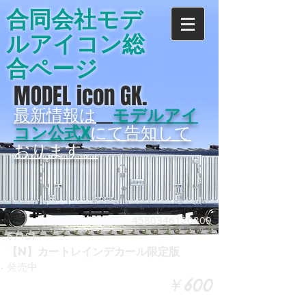
合同会社モデ
ルアイコン総
合ページ
MODEL icon GK.
最新情報は
モデルアイ
コン公式X
にて告知して
おります。
4580346120809
671S1
【N】カートレインデカール限定版
発売中
￥600