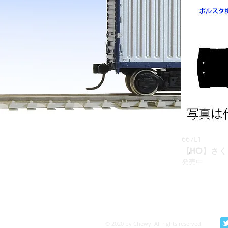
667L1
【HO】さく
発売中
© 2020 by Chewy. All rights reserved.