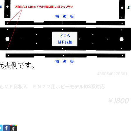
4580346120861
らＭＰ床板Ａ ＥＮ２２用ホビーモデル103系対応
￥1800