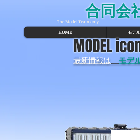
合同会
The Model Train only
HOME
モデ
MODEL icon
最新情報は
モデ