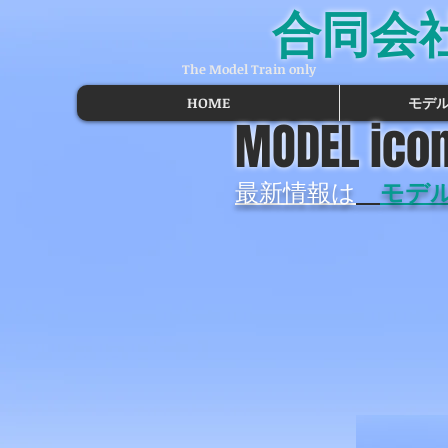
合同会
The Model Train only
HOME
モデ
MODEL icon
最新情報は
モデ