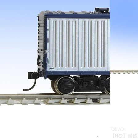
730W3
【HO】国鉄