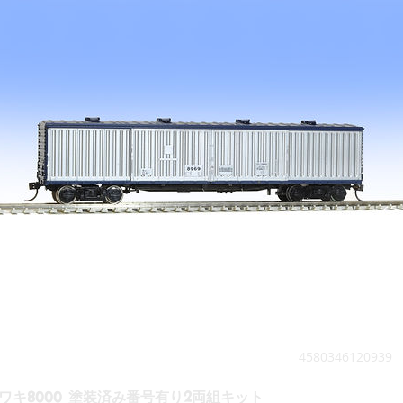
4580346120939
ワキ8000 塗装済み番号有り2両組キット