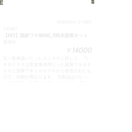
4580346121080
730W1
【HO】国鉄ワキ8000‗2両未塗装キット
発売中
￥14000
元々客車扱いだったスニ４０に対して、 ワ
キ８０００は客貨車両用だった新製ワキ８０
００と貨車ワキ１００００から改造されたも
ので、外観が異なります。 当製品はパレッ
ト小口荷物に対応するワキ8000の内、ワキ
10000から改造されたグループを製品化して
おります。 客車との混結を考慮して蒸気暖
房管が付く8750～8792と電暖引通線が付く
の8950～8965に分かれる他、Ａパレットを
扱ったことでスニ40と比べて車体長が短く
なっています。 全国の荷物列車で昭和61年
まで使用されましたが民営化後は引き継がれ