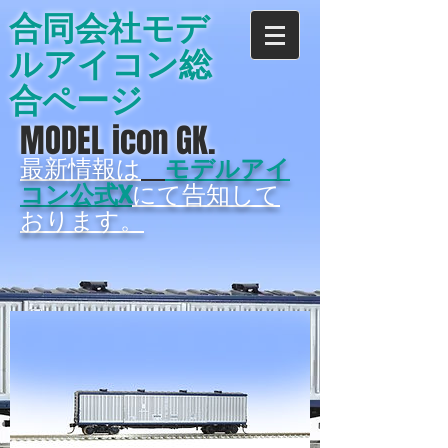
合同会社モデ
ルアイコン総
合ページ
MODEL icon GK.
最新情報は
モデルアイ
コン公式X
にて告知して
おります。