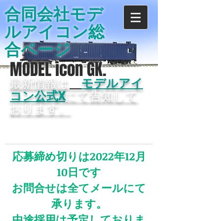
合同会社モデ
ルアイコン総
合ページ
MODEL icon GK.
最新情報は
モデルアイ
コン公式X
にて告知して
おります。
応募締め切りは2022年12月
10日です
お問合せは全てメールにて
承ります。
​中途採用は予定しておりま